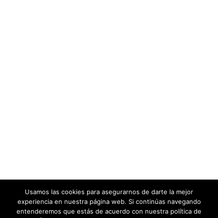
Experimental
Diseño gráfico
Usamos las cookies para asegurarnos de darte la mejor
experiencia en nuestra página web. Si continúas navegando
© Acentoline Comunicación Editora SL -
2026|
Política de Privacidad
|
entenderemos que estás de acuerdo con nuestra política de
Política de Cookies